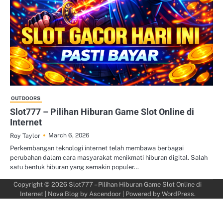
OUTDOORS
Slot777 – Pilihan Hiburan Game Slot Online di
Internet
March 6, 2026
Roy Taylor
Perkembangan teknologi internet telah membawa berbagai
perubahan dalam cara masyarakat menikmati hiburan digital. Salah
satu bentuk hiburan yang semakin populer…
Copyright © 2026
Slot777 – Pilihan Hiburan Game Slot Online di
Internet
| Nova Blog by
Ascendoor
| Powered by
WordPress
.